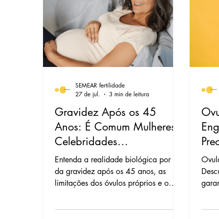
Azoospermia
Congelamento de
Transferência Embriões Congelado
SEMEAR fertilidade
Biópsia Embrionária
Estimulaç
27 de jul.
3 min de leitura
Gravidez Após os 45
Ovu
Anos: É Comum Mulheres e
Eng
Classificação Embrionária
Hidr
Celebridades
Pre
Engravidarem Facilmente
Co
Entenda a realidade biológica por trás
Ovula
com Óvulos Próprios?
da gravidez após os 45 anos, as
Desc
limitações dos óvulos próprios e o
garan
papel fundamental da ovodoação.
comp
os fa
SEME