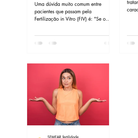
trata
Uma dúvida muito comum entre
carac
pacientes que passam pela
pess
Fertilização in Vitro (FIV) é: "Se o
trata
embrião é colocado diretamente no
pode
útero, por que ainda existe o risco de
cicl
uma gestação ectópica?" Essa é uma
situa
preocupação válida, especialmente
para quem já vivenciou uma gravidez
ectópica e busca na FIV uma forma de
evitar a repetição. Vamos entender
essa dinâmica.
SEMEAR fertilidade