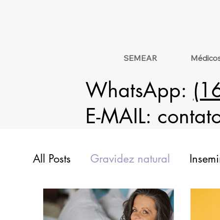
SEMEAR
Médico
WhatsApp:
(1
E-MAIL:
contat
All Posts
Gravidez natural
Insemi
Doação
Análise Genética
Hi