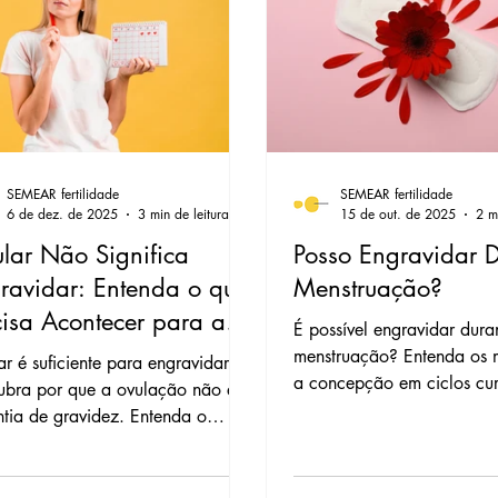
 Embriões
Teste de Gravidez
Doação de
s
Útero de Substituição
Pré-eclâmpsia
SEMEAR fertilidade
SEMEAR fertilidade
ão Ovariana
Fertilização in Vitro
Falha d
6 de dez. de 2025
3 min de leitura
15 de out. de 2025
2 m
lar Não Significa
Posso Engravidar 
ravidar: Entenda o que
Menstruação?
ossalpinge
Miomas
Menopausa
Con
cisa Acontecer para a
É possível engravidar dura
ncepção
menstruação? Entenda os 
r é suficiente para engravidar?
a concepção em ciclos cur
ubra por que a ovulação não é
sangramentos irregulares
tia de gravidez. Entenda o
fertilidade esclarece essa 
lexo processo de concepção e
tores essenciais para o sucesso na
AR fertilidade.