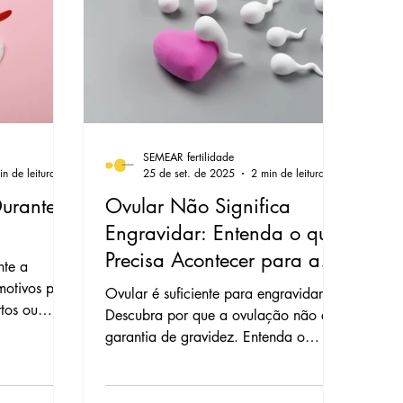
 Óvulos
Endometriose e Endometrioma
SEMEAR fertilidade
e Implantação
Perda Gestacional
in de leitura
25 de set. de 2025
2 min de leitura
Durante a
Ovular Não Significa
Engravidar: Entenda o que
gelamento de Óvulos
Precisa Acontecer para a
nte a
Concepção
motivos para
Ovular é suficiente para engravidar?
tos ou
Descubra por que a ovulação não é
. A SEMEAR
garantia de gravidez. Entenda o
dúvida.
complexo processo de concepção e
os fatores essenciais para o sucesso na
SEMEAR fertilidade.