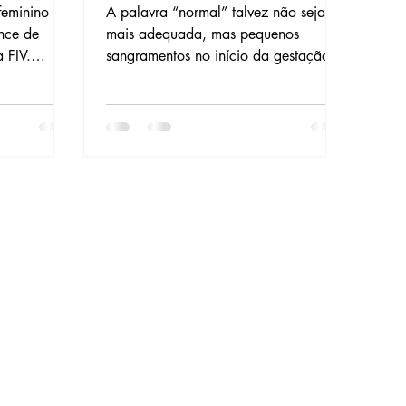
or FIV)?
feminino
A palavra “normal” talvez não seja a
nce de
mais adequada, mas pequenos
a FIV.
sangramentos no início da gestação
o reduzir ou
são extremamente comuns.
arros,
 risco com