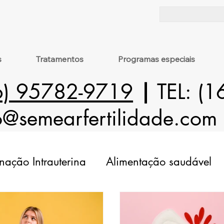
s
Tratamentos
Programas especiais
6) 95782-9719
|
TEL: (
o@semearfertilidade.com
nação Intrauterina
Alimentação saudável
drossalpinge
Intervenções Cirúrgicas
S