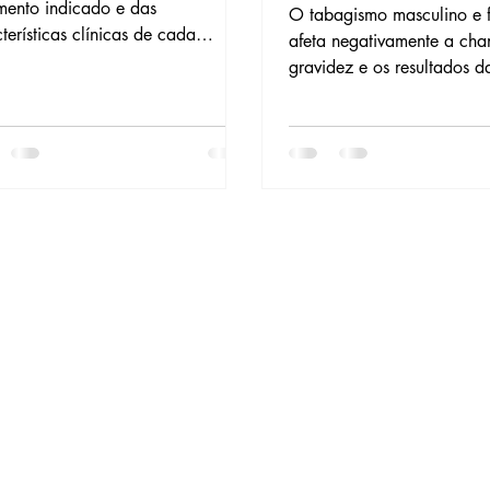
(Naturalmente ou p
mento indicado e das
O tabagismo masculino e 
terísticas clínicas de cada
afeta negativamente a cha
oa ou casal. Nem todos os
gravidez e os resultados d
mentos de reprodução assistida
Entenda por que é sugerid
m ser realizados em um único
eliminar o consumo de cig
o menstrual, mas em algumas
equilibrando a redução de
ções, sim.
o bem-estar emocional.