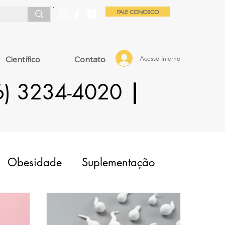
FALE CONOSCO
Acesso interno
Científico
Contato
16) 3234-4020
|
Obesidade
Suplementação
OP
Fator Masculino
Adenomiose