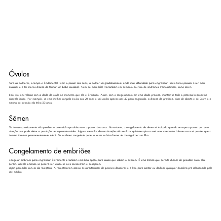
Óvulos
Para as mulheres, o tempo é fundamental. Com o passar dos anos, a mulher vai gradativamente tendo mais dificuldade para engravidar: seus óvulos passam a ser mais
escassos e a ter menos chance de formar um bebê saudável. Além de mais difícil, há também um aumento do risco de síndromes cromossômicas, como Down.
Tudo isso tem relação com a idade do óvulo no momento que ele é fertilizado. Assim, com o congelamento em uma idade precoce, mantem-se todo o potencial reprodutivo
daquela idade. Por exemplo, se uma mulher congela óvulos aos 20 anos e vai usa-los apenas aos 40 para engravida, a chance de gravidez, risco de aborto e de Down é a
mesma de quando ela tinha 20 anos.
Sêmen
Os homens praticamente não perdem o potencial reprodutivo com o passar dos anos. No entanto, o congelamento de sêmen é indicado quando se espera passar por uma
situação que pode afetar a produção de espermatozoides. Alguns exemplos dessas situações são realizar quimioterapia ou até uma vasectomia. Nesses casos é possível que o
homem torne-se permanentemente infértil. Ter o sêmen congelado pode vir a ser a única forma de conseguir ter um filho.
Congelamento de embriões
Congelar embriões
para engravidar futuramente é também uma boa opção para casais que sabem o querem. É uma técnica que permite chance de gravidez muito alta,
porém, aquele embrião só poderá ser usado se os 2 consentirem e desejarem.
sejam parecidas com as da receptora. A receptora tem acesso às características de possíveis doadoras e é livre para aceitar ou declinar qualquer doadora pré-selecionada pelo
seu médico.