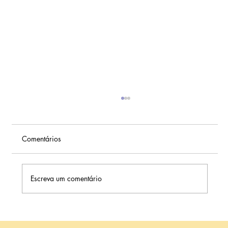
Comentários
Escreva um comentário
Janela de implantação e transferência de