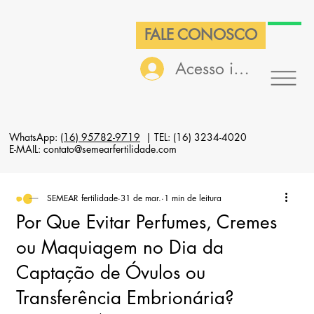
FALE CONOSCO
Acesso interno
WhatsApp:
(16) 95782-9719
| TEL: (16) 3234-4020
E-MAIL: contato@semearfertilidade.com
SEMEAR fertilidade
31 de mar.
1 min de leitura
Por Que Evitar Perfumes, Cremes
ou Maquiagem no Dia da
Captação de Óvulos ou
Transferência Embrionária?