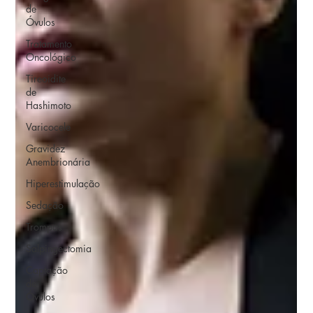
de
Óvulos
Tratamento
Oncológico
Tireoidite
de
Hashimoto
Varicocele
Gravidez
Anembrionária
Hiperestimulação
Sedação
Trompas
Salpingectomia
Captação
de
Óvulos