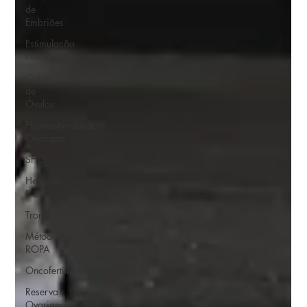
de
Embriões
Estimulação
Hormonal
Coleta
de
Óvulos
Hiperestimulação
Ovariana
SHO
Hepatite
B e C
Trombofilia
Método
ROPA
Oncofertilidade
Reserva
Ovariana