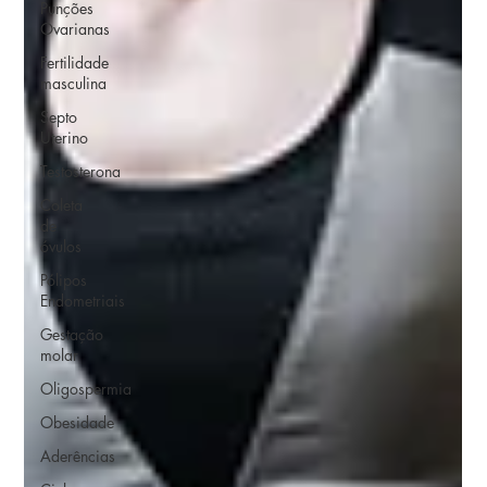
Punções
Ovarianas
Fertilidade
masculina
Septo
Uterino
Testosterona
Coleta
de
óvulos
Pólipos
Endometriais
Gestação
molar
Oligospermia
Obesidade
Aderências