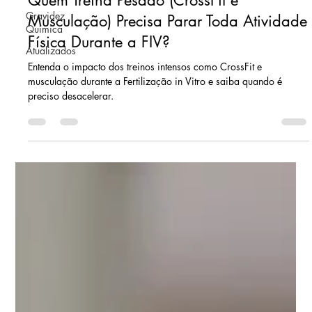
Gravidez
Química
Atualizados
SEMEAR fertilidade
há 13 horas
3 min de leitura
Quem Treina Pesado (CrossFit e
Musculação) Precisa Parar Toda Atividade
Física Durante a FIV?
Entenda o impacto dos treinos intensos como CrossFit e
musculação durante a Fertilização in Vitro e saiba quando é
preciso desacelerar.