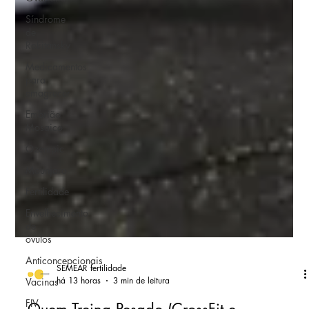
Síndrome
de
Rokitansky
Medicamentos
para
emagrecer
Embrião
Mosaico
Ozempic
Mounjaro
Fertilidade
Envelhecimento
de
óvulos
Anticoncepcionais
Vacinas
FIV