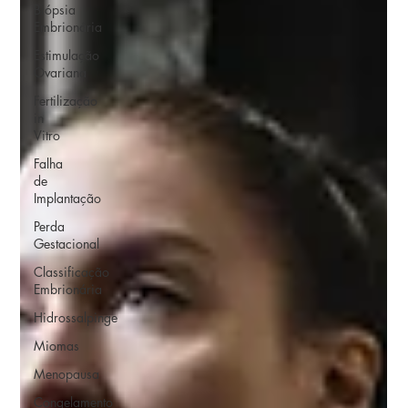
Biópsia
Embrionária
Estimulação
Ovariana
Fertilização
in
Vitro
Falha
de
Implantação
Perda
Gestacional
Classificação
Embrionária
Hidrossalpinge
Miomas
Menopausa
Congelamento