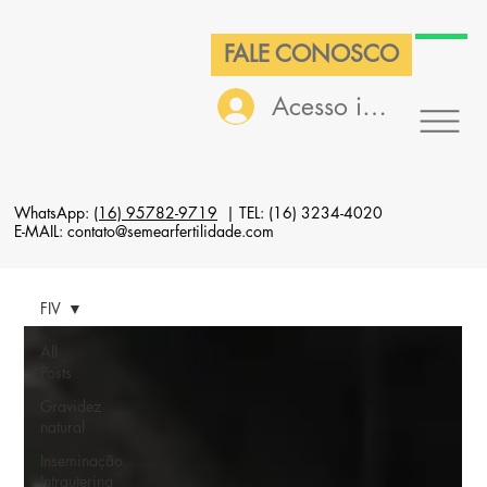
FALE CONOSCO
Acesso interno
WhatsApp:
(16) 95782-9719
| TEL: (16) 3234-4020
E-MAIL: contato@semearfertilidade.com
FIV
All
Posts
Gravidez
natural
Inseminação
Intrauterina