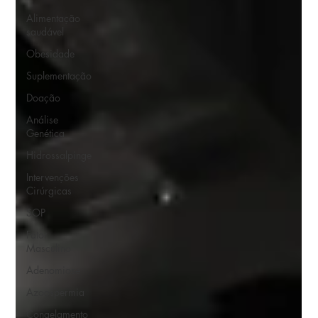
Alimentação
saudável
Obesidade
Suplementação
Doação
Análise
Genética
Hidrossalpinge
Intervenções
Cirúrgicas
SOP
Fator
Masculino
Adenomiose
Azoospermia
Congelamento