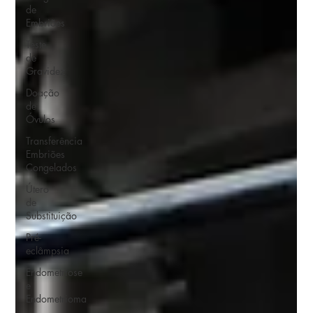
de
Embriões
Teste
de
Gravidez
Doação
de
Óvulos
Transferência
Embriões
Congelados
Útero
de
Substituição
Pré-
eclâmpsia
Endometriose
e
Endometrioma