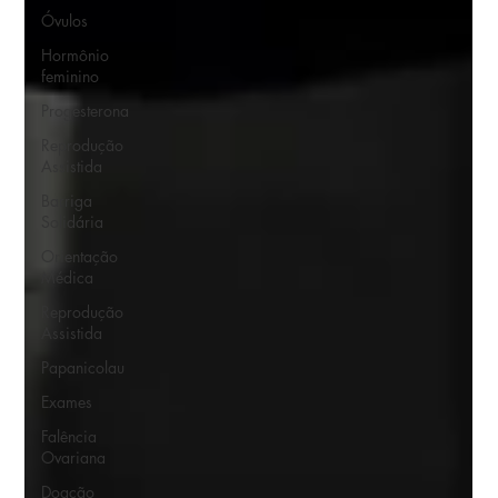
Óvulos
Hormônio
feminino
Progesterona
Reprodução
Assistida
Barriga
Solidária
Orientação
Médica
Reprodução
Assistida
Papanicolau
Exames
Falência
Ovariana
Doação