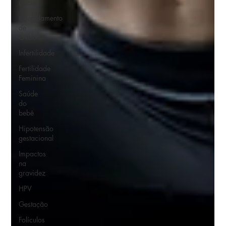
oócito
Congelamento
de
Óvulo
Infertilidade
Fertilidade
Feminina
Saúde
do
bebê
Hipotensão
gestacional
Impactos
na
gravidez
HPV
Gestação
Folículos