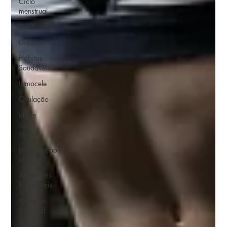
Ciclo
menstrual
Mestruação
Diabetes
Hábitos
Saudáveis
Istmocele
Ovulação
Idade
da
Mulher
Inseminação
solo
Alterações
Hormonais
Ativação
Artificial
do