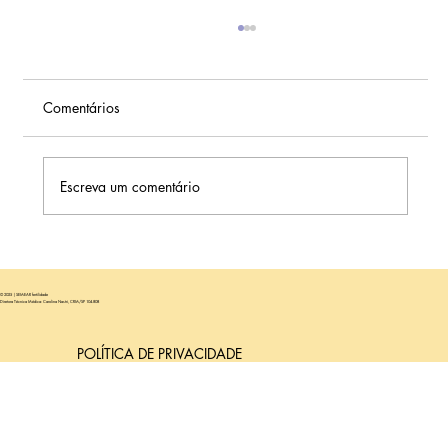
Comentários
Escreva um comentário
Qual a Importância da Espessura do
Endométrio para a Transferência de
© 2025 | SEMEAR fertilidade
Embriões?
Diretora Técnica Médica: Carolina Nastri, CRM/SP 104.808
POLÍTICA DE PRIVACIDADE