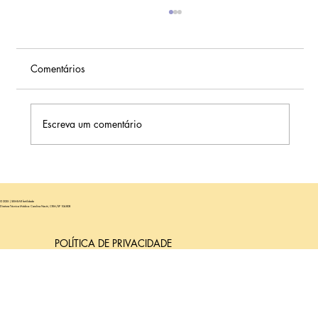
Comentários
Escreva um comentário
Qual É a Real Probabilidade de Sucesso
(Bêbe em Casa) na FIV para Mulheres aos
© 2025 | SEMEAR fertilidade
41 Anos?
Diretora Técnica Médica: Carolina Nastri, CRM/SP 104.808
POLÍTICA DE PRIVACIDADE