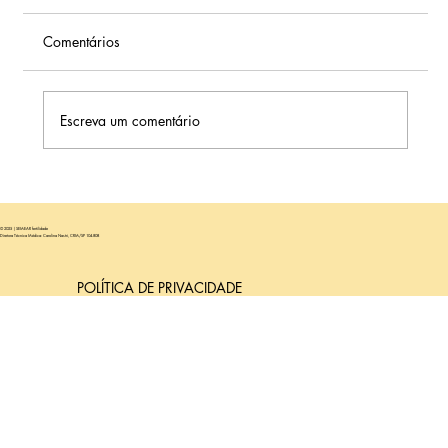
Comentários
Escreva um comentário
Após um Parto Cesárea, Quanto Tempo É
Recomendado Aguardar Antes de uma
© 2025 | SEMEAR fertilidade
Nova Transferência de Embriões?
Diretora Técnica Médica: Carolina Nastri, CRM/SP 104.808
POLÍTICA DE PRIVACIDADE