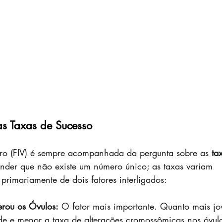
as Taxas de Sucesso
itro (FIV) é sempre acompanhada da pergunta sobre as 
ta
ender que não existe um número único; as taxas variam 
primariamente de dois fatores interligados:
rou os Óvulos:
 O fator mais importante. Quanto mais j
de e menor a taxa de alterações cromossômicas nos óvulo