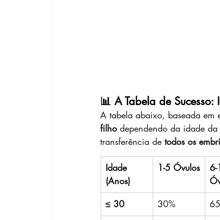
📊 A Tabela de Sucesso:
A tabela abaixo, baseada em e
filho
 dependendo da idade da 
transferência de 
todos os embr
Idade 
1-5 Óvulos
6-
(Anos)
Óv
≤ 30
30%
6