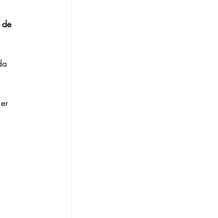
 de 
da 
er 