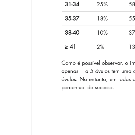
31-34
25%
5
35-37
18%
5
38-40
10%
3
≥ 41
2%
1
Como é possível observar, o i
apenas 1 a 5 óvulos tem uma 
óvulos. No entanto, em todas a
percentual de sucesso.