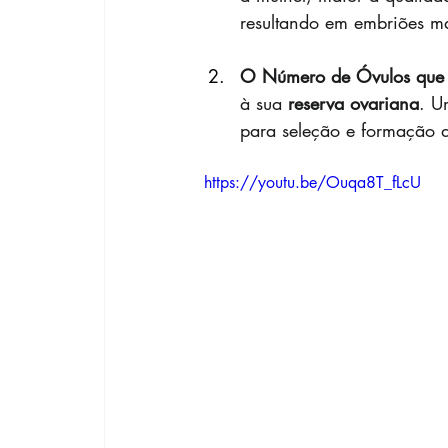
resultando em embriões ma
O Número de Óvulos que 
à sua 
reserva ovariana
. U
para seleção e formação 
https://youtu.be/Ouqa8T_fLcU