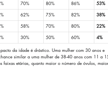
8%
70%
80%
86%
53%
5%
62%
75%
82%
38%
7%
58%
70%
80%
22%
3%
30%
50%
60%
4%
mpacto da idade é drástico. Uma mulher com 30 anos e 
chance similar a uma mulher de 38-40 anos com 11 a 1
s faixas etárias, quanto maior o número de óvulos, maio