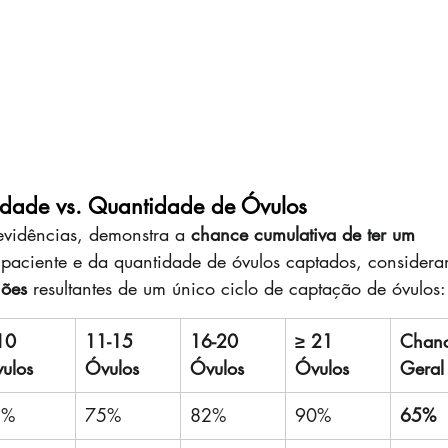
 Idade vs. Quantidade de Óvulos
vidências, demonstra a 
chance cumulativa de ter um 
paciente e da quantidade de óvulos captados, considera
iões
 resultantes de um único ciclo de captação de óvulos:
10 
11-15 
16-20 
≥ 21 
Chan
ulos
Óvulos
Óvulos
Óvulos
Geral
5%
75%
82%
90%
65%