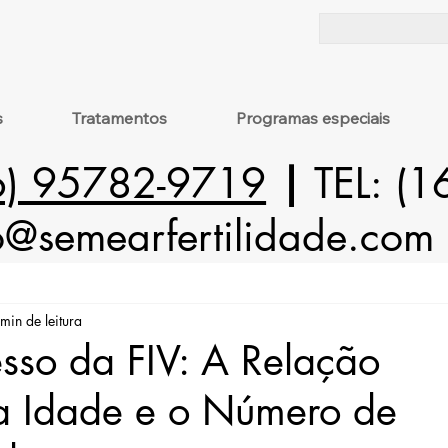
s
Tratamentos
Programas especiais
6) 95782-9719
|
TEL: (
o@semearfertilidade.com
min de leitura
sso da FIV: A Relação
 a Idade e o Número de