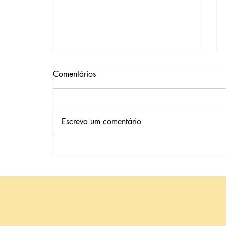
Comentários
Escreva um comentário
Tempo Após Cirurgia de
Retirada de Trompa
(Salpingectomia): Quando
Posso Fazer a Transferência de
Embriões?