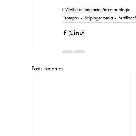
FIV
falha de implantação
embriologia
Trompas
Salpingectomia
Fertilizaç
Posts recentes