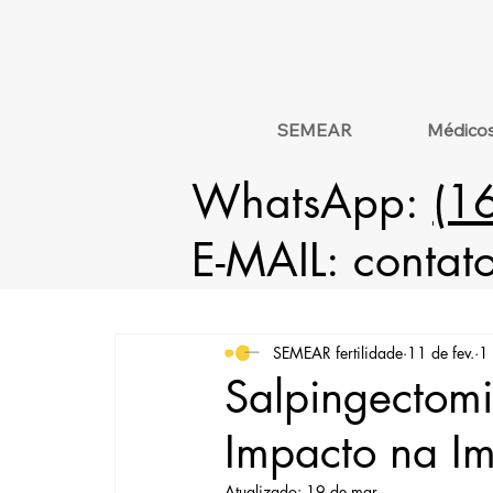
SEMEAR
Médico
WhatsApp:
(1
E-MAIL:
contat
SEMEAR fertilidade
11 de fev.
1 
Salpingectomi
Impacto na I
Atualizado:
19 de mar.