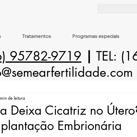
s
Tratamentos
Programas especiais
6) 95782-9719
|
TEL: (
o@semearfertilidade.com
min de leitura
a Deixa Cicatriz no Útero
mplantação Embrionária