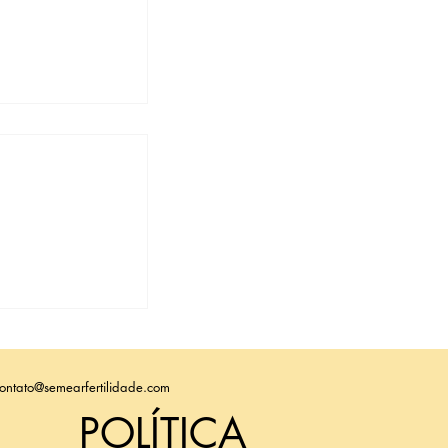
e: quando é
 a cirurgia
ferência
ontato@semearfertilidade.com
POLÍTICA