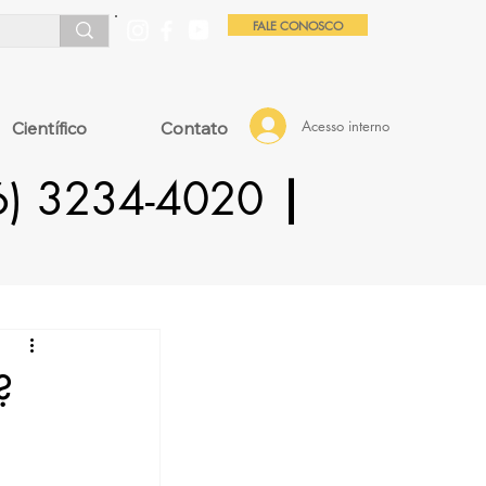
FALE CONOSCO
Acesso interno
Científico
Contato
16) 3234-4020
|
?