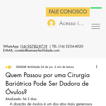
FALE CONOSCO
Acesso interno
WhatsApp:
(16) 95782-9719
| TEL: (16) 3234-4020
E-MAIL: contato@semearfertilidade.com
SEMEAR fertilidade
24 de jun.
2 min de leitura
Quem Passou por uma Cirurgia
Bariátrica Pode Ser Dadora de
Óvulos?
Atualizado:
há 3 dias
A doação de óvulos é um dos atos mais generosos 