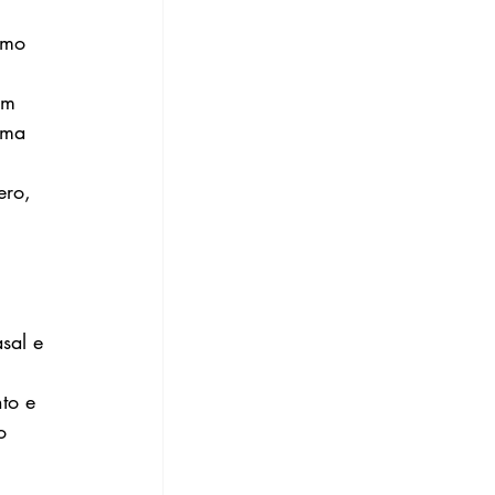
omo 
um 
uma 
ero, 
sal e 
to e 
o 