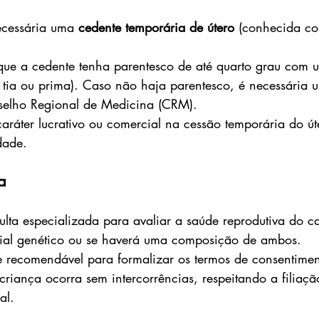
ecessária uma 
cedente temporária de útero
 (conhecida c
e que a cedente tenha parentesco de até quarto grau com 
 tia ou prima). Caso não haja parentesco, é necessária 
selho Regional de Medicina (CRM).
aráter lucrativo ou comercial na cessão temporária do út
dade.
a
lta especializada para avaliar a saúde reprodutiva do ca
rial genético ou se haverá uma composição de ambos.
te recomendável para formalizar os termos de consentimen
a criança ocorra sem intercorrências, respeitando a filiaçã
al.