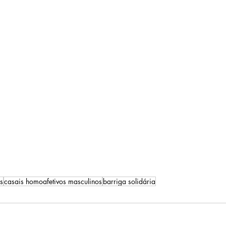
s
casais homoafetivos masculinos
barriga solidária