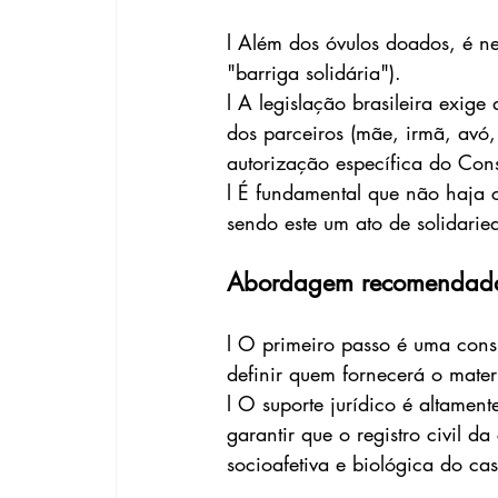
l Além dos óvulos doados, é n
"barriga solidária").
l A legislação brasileira exig
dos parceiros (mãe, irmã, avó,
autorização específica do Con
l É fundamental que não haja c
sendo este um ato de solidarie
Abordagem recomendad
l O primeiro passo é uma consu
definir quem fornecerá o mate
l O suporte jurídico é altamen
garantir que o registro civil d
socioafetiva e biológica do cas