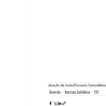
doação de óvulos
fiv
casais homoafetivo
Doação
Barriga Solidária
FIV