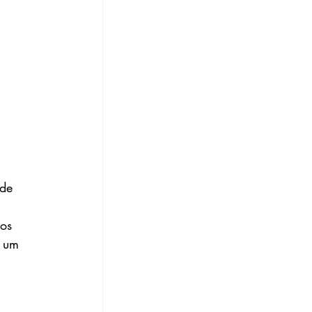
 de 
os 
e um 