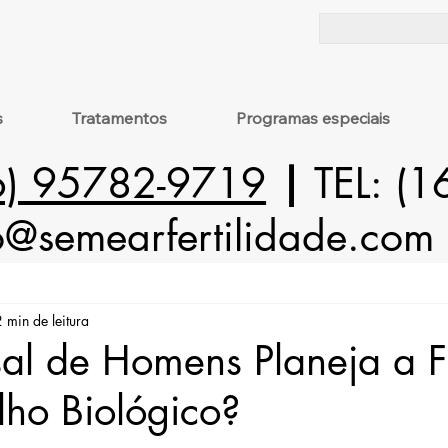
s
Tratamentos
Programas especiais
6) 95782-9719
|
TEL: (
o@semearfertilidade.com
2 min de leitura
l de Homens Planeja a F
lho Biológico?