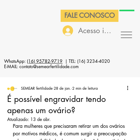
FALE CONOSCO
Acesso interno
WhatsApp:
(16) 95782-9719
| TEL: (16) 3234-4020
E-MAIL: contato@semearfertilidade.com
SEMEAR fertilidade
28 de jan.
2 min de leitura
É possível engravidar tendo
apenas um ovário?
Atualizado:
13 de abr.
Para mulheres que precisaram retirar um dos ovários 
por motivos médicos, é comum surgir a preocupação 