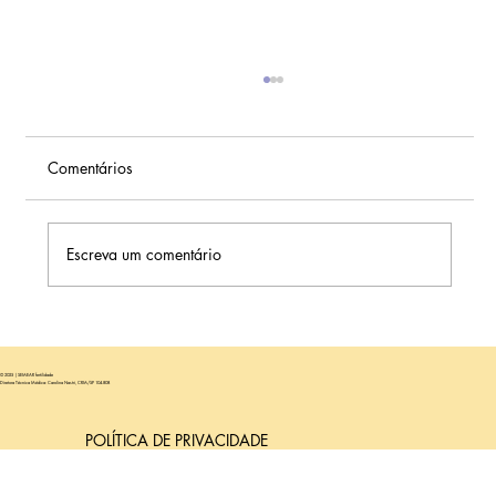
Comentários
Escreva um comentário
Por que um embrião euploide pode não
implantar e gerar um resultado negativo?
© 2025 | SEMEAR fertilidade
Diretora Técnica Médica: Carolina Nastri, CRM/SP 104.808
POLÍTICA DE PRIVACIDADE