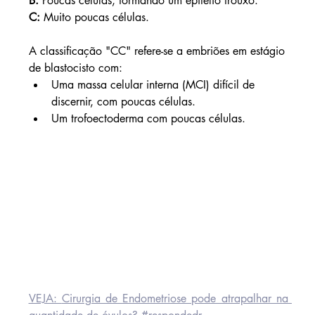
B:
 Poucas células, formando um epitélio frouxo.
C:
 Muito poucas células.
A classificação "CC" refere-se a embriões em estágio 
de blastocisto com:
Uma massa celular interna (MCI) difícil de 
discernir, com poucas células.
Um trofoectoderma com poucas células.
VEJA: 
Cirurgia de Endometriose pode atrapalhar na 