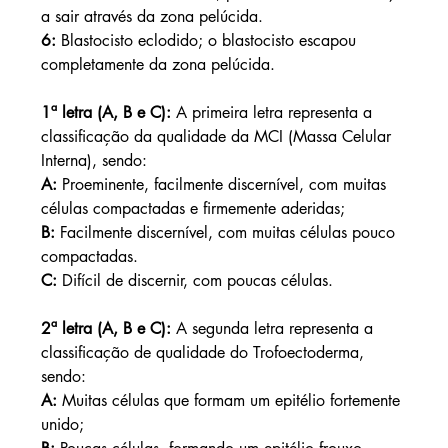
a sair através da zona pelúcida.
6:
 Blastocisto eclodido; o blastocisto escapou 
completamente da zona pelúcida.
1ª letra (A, B e C):
 A primeira letra representa a 
classificação da qualidade da MCI (Massa Celular 
Interna), sendo:
A: 
Proeminente, facilmente discernível, com muitas 
células compactadas e firmemente aderidas;
B:
 Facilmente discernível, com muitas células pouco 
compactadas.
C:
 Difícil de discernir, com poucas células.
2ª letra (A, B e C):
 A segunda letra representa a 
classificação de qualidade do Trofoectoderma, 
sendo:
A:
 Muitas células que formam um epitélio fortemente 
unido;