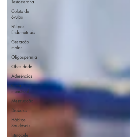
Testosterona
Coleta de
óvulos
Pólipos
Endometriais
Gestação
molar
Oligospermia
Obesidade
Aderências
Ciclo
menstrual
Mestruação
Diabetes
Hábitos
Saudáveis
Istmocele