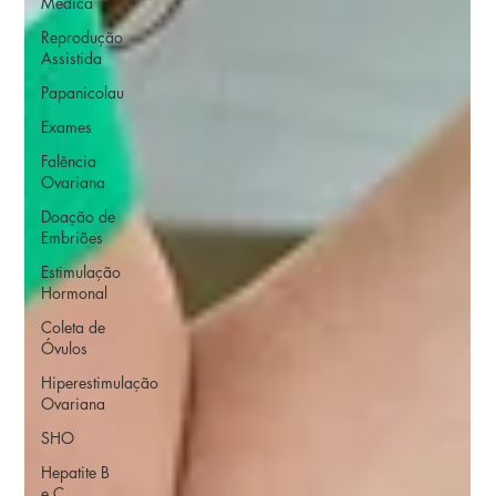
Médica
Reprodução
Assistida
Papanicolau
Exames
Falência
Ovariana
Doação de
Embriões
Estimulação
Hormonal
Coleta de
Óvulos
Hiperestimulação
Ovariana
SHO
Hepatite B
e C