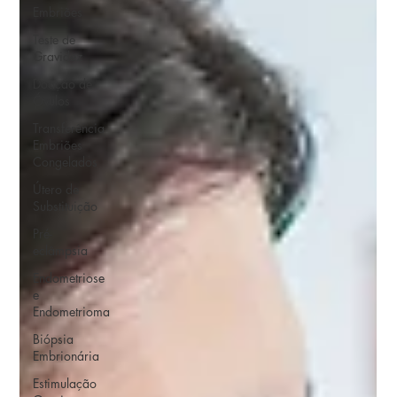
Embriões
Teste de
Gravidez
Doação de
Óvulos
Transferência
Embriões
Congelados
Útero de
Substituição
Pré-
eclâmpsia
Endometriose
e
Endometrioma
Biópsia
Embrionária
Estimulação