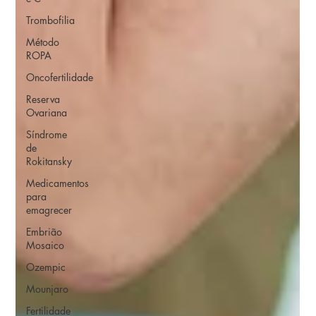
Trombofilia
Método
ROPA
Oncofertilidade
Reserva
Ovariana
Síndrome
de
Rokitansky
Medicamentos
para
emagrecer
Embrião
Mosaico
Ozempic
Mounjaro
Fertilidade