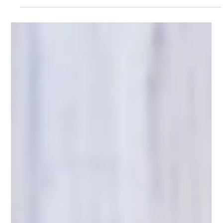
e quem gesta no Método ROPA?
Entenda os critérios médicos para o Método ROPA. Saiba como a
idade, a reserva ovariana e o desejo do casal definem quem doa
os óvulos e quem gesta o bebê.