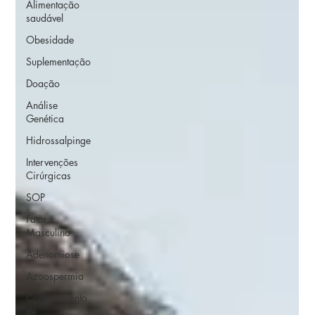
Alimentação
saudável
Obesidade
Suplementação
Doação
Análise
Genética
Hidrossalpinge
Intervenções
Cirúrgicas
SOP
Fator
Masculino
Adenomiose
Azoospermia
Congelamento
de