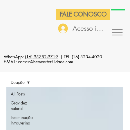
FALE CONOSCO
Acesso interno
WhatsApp:
(16) 95782-9719
| TEL: (16) 3234-4020
E-MAIL: contato@semearfertilidade.com
Doação
All Posts
Gravidez
natural
Inseminação
Intrauterina