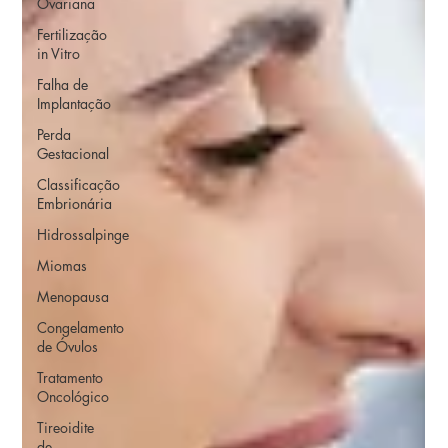
Ovariana
Fertilização
in Vitro
Falha de
Implantação
Perda
Gestacional
Classificação
Embrionária
Hidrossalpinge
Miomas
Menopausa
Congelamento
de Óvulos
Tratamento
Oncológico
Tireoidite
de