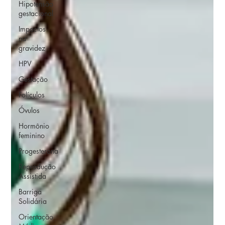
Hipotensão
gestacional
Impactos
na
gravidez
HPV
Gestação
Folículos
Óvulos
Hormônio
feminino
Progesterona
Reprodução
Assistida
Barriga
Solidária
Orientação