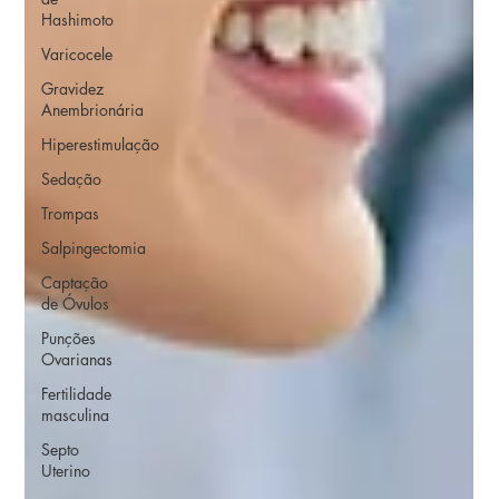
Hashimoto
Varicocele
Gravidez
Anembrionária
Hiperestimulação
Sedação
Trompas
Salpingectomia
Captação
de Óvulos
Punções
Ovarianas
Fertilidade
masculina
Septo
Uterino