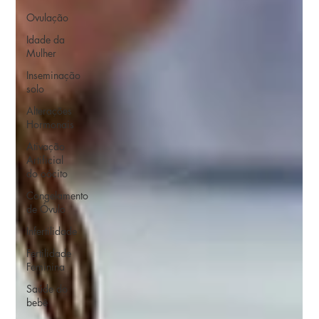
Ovulação
Idade da
Mulher
Inseminação
solo
Alterações
Hormonais
Ativação
Artificial
do oócito
Congelamento
de Óvulo
Infertilidade
Fertilidade
Feminina
Saúde do
bebê