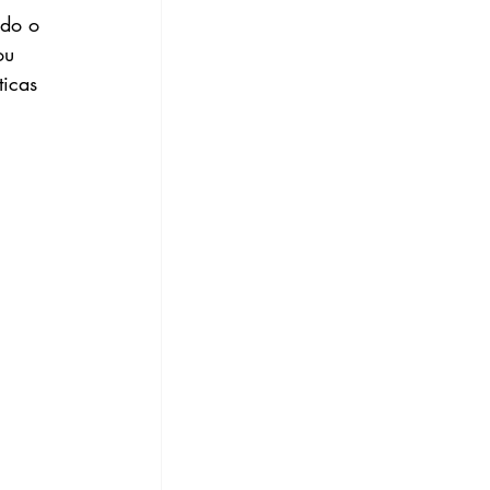
ndo o 
ou 
icas 