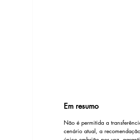
Em resumo
Não é permitida a transferênci
cenário atual, a recomendação
único embrião por vez, garant