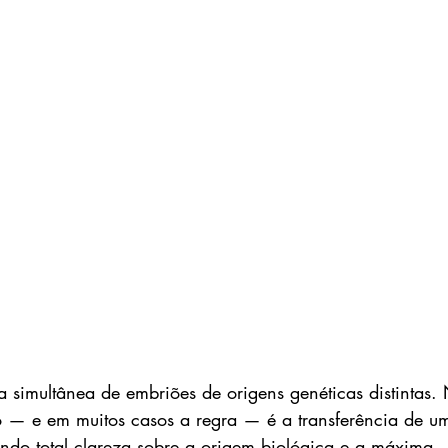
a simultânea de embriões de origens genéticas distintas.
 — e em muitos casos a regra — é a transferência de u
indo total clareza sobre a origem biológica e a máxima 