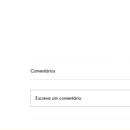
Comentários
Escreva um comentário
A chance de falha é maior
quando utilizamos embriões
doados?