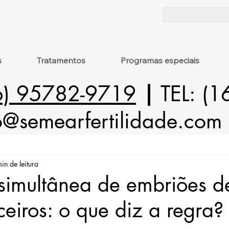
s
Tratamentos
Programas especiais
6) 95782-9719
|
TEL: (
o@semearfertilidade.com
in de leitura
 simultânea de embriões d
ceiros: o que diz a regra?