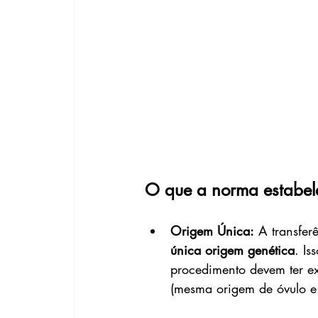
O que a norma estabele
Origem Única:
 A transfe
única origem genética
. Is
procedimento devem ter ex
(mesma origem de óvulo 