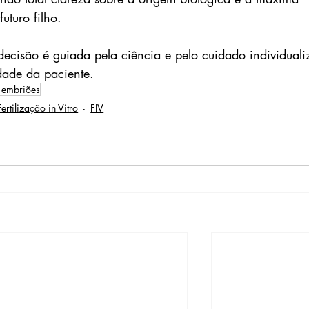
uturo filho.
decisão é guiada pela ciência e pelo cuidado individuali
dade da paciente.
e embriões
Fertilização in Vitro
FIV