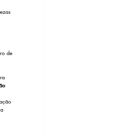
tezas 
ro de 
ra 
ão 
tação 
 a 