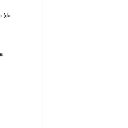
o (de 
s 