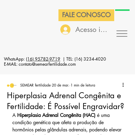
FALE CONOSCO
Acesso interno
WhatsApp:
(16) 95782-9719
| TEL: (16) 3234-4020
E-MAIL: contato@semearfertilidade.com
SEMEAR fertilidade
20 de mar.
1 min de leitura
Hiperplasia Adrenal Congênita e
Fertilidade: É Possível Engravidar?
A 
Hiperplasia Adrenal Congênita (HAC)
 é uma 
condição genética que afeta a produção de 
hormônios pelas glândulas adrenais, podendo elevar 