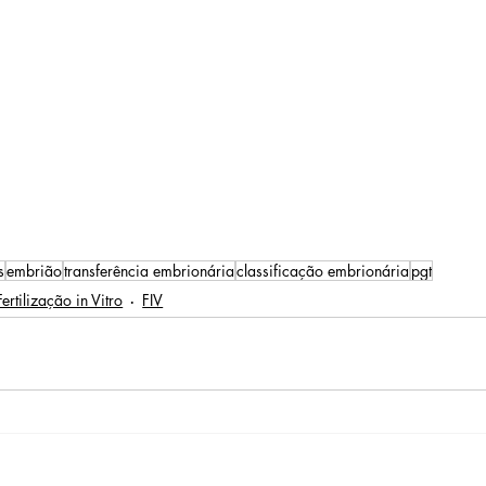
s
embrião
transferência embrionária
classificação embrionária
pgt
Fertilização in Vitro
FIV