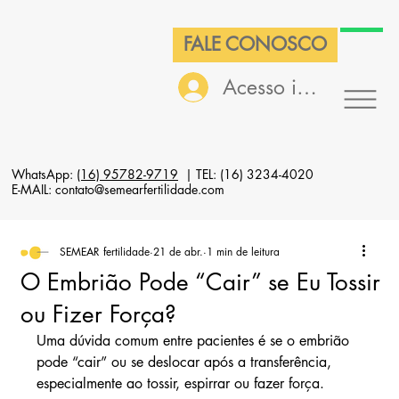
FALE CONOSCO
Acesso interno
WhatsApp:
(16) 95782-9719
| TEL: (16) 3234-4020
E-MAIL: contato@semearfertilidade.com
SEMEAR fertilidade
21 de abr.
1 min de leitura
O Embrião Pode “Cair” se Eu Tossir
ou Fizer Força?
Uma dúvida comum entre pacientes é se o embrião 
pode “cair” ou se deslocar após a transferência, 
especialmente ao tossir, espirrar ou fazer força.