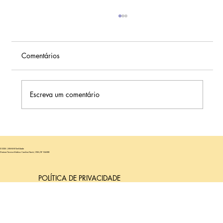
Comentários
Escreva um comentário
Relação Sexual Após a Transferência de
Embrião: Quando Retomar?
© 2025 | SEMEAR fertilidade
Diretora Técnica Médica: Carolina Nastri, CRM/SP 104.808
POLÍTICA DE PRIVACIDADE