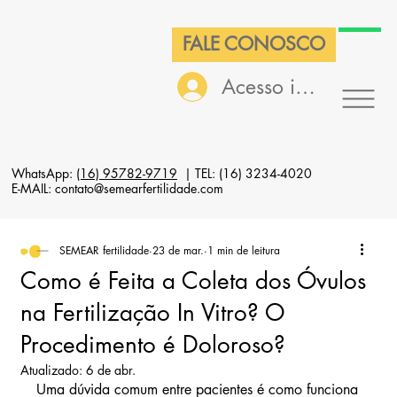
FALE CONOSCO
Acesso interno
WhatsApp:
(16) 95782-9719
| TEL: (16) 3234-4020
E-MAIL: contato@semearfertilidade.com
SEMEAR fertilidade
23 de mar.
1 min de leitura
Como é Feita a Coleta dos Óvulos
na Fertilização In Vitro? O
Procedimento é Doloroso?
Atualizado:
6 de abr.
Uma dúvida comum entre pacientes é como funciona 