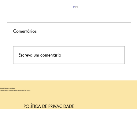
Comentários
Escreva um comentário
O Que é Indução de Ovulação? Entenda
essa importante etapa!
© 2025 | SEMEAR fertilidade
Diretora Técnica Médica: Carolina Nastri, CRM/SP 104.808
POLÍTICA DE PRIVACIDADE