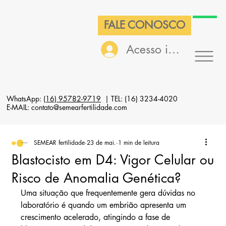
FALE CONOSCO
Acesso interno
WhatsApp:
(16) 95782-9719
| TEL: (16) 3234-4020
E-MAIL: contato@semearfertilidade.com
SEMEAR fertilidade
23 de mai.
1 min de leitura
Blastocisto em D4: Vigor Celular ou
Risco de Anomalia Genética?
Uma situação que frequentemente gera dúvidas no 
laboratório é quando um embrião apresenta um 
crescimento acelerado, atingindo a fase de 