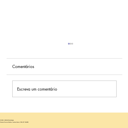
Comentários
Escreva um comentário
MIV de Resgate: Qual a Chance de
Chegar à Fase de Blastocisto?
© 2025 | SEMEAR fertilidade
Diretora Técnica Médica: Carolina Nastri, CRM/SP 104.808