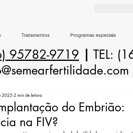
s
Tratamentos
Programas especiais
6) 95782-9719
|
TEL: (
o@semearfertilidade.com
de 2025
2 min de leitura
Implantação do Embrião:
ncia na FIV?