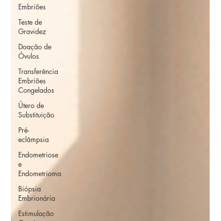
Embriões
Teste de
Gravidez
Doação de
Óvulos
Transferência
Embriões
Congelados
Útero de
Substituição
Pré-
eclâmpsia
Endometriose
e
Endometrioma
Biópsia
Embrionária
Estimulação