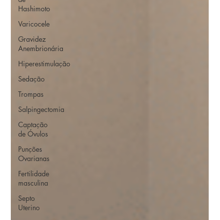
Hashimoto
Varicocele
Gravidez
Anembrionária
Hiperestimulação
Sedação
Trompas
Salpingectomia
Captação
de Óvulos
Punções
Ovarianas
Fertilidade
masculina
Septo
Uterino