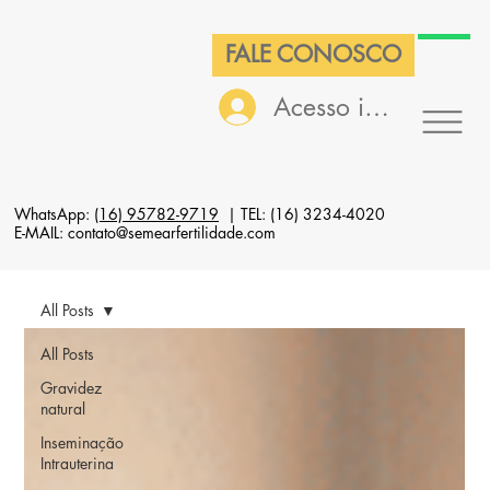
FALE CONOSCO
Acesso interno
WhatsApp:
(16) 95782-9719
| TEL: (16) 3234-4020
E-MAIL: contato@semearfertilidade.com
All Posts
All Posts
Gravidez
natural
Inseminação
Intrauterina