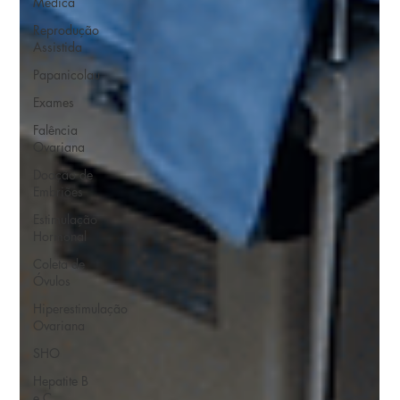
Médica
Reprodução
Assistida
Papanicolau
Exames
Falência
Ovariana
Doação de
Embriões
Estimulação
Hormonal
Coleta de
Óvulos
Hiperestimulação
Ovariana
SHO
Hepatite B
e C