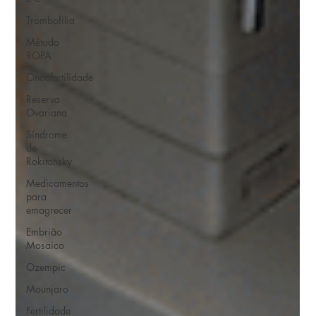
Trombofilia
Método
ROPA
Oncofertilidade
Reserva
Ovariana
Síndrome
de
Rokitansky
Medicamentos
para
emagrecer
Embrião
Mosaico
Ozempic
Mounjaro
Fertilidade