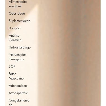
Alimentação
saudável
Obesidade
Suplementação
Doação
Análise
Genética
Hidrossalpinge
Intervenções
Cirúrgicas
SOP
Fator
Masculino
Adenomiose
Azoospermia
Congelamento
de