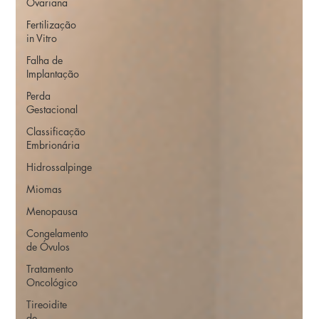
Ovariana
Fertilização
in Vitro
Falha de
Implantação
Perda
Gestacional
Classificação
Embrionária
Hidrossalpinge
Miomas
Menopausa
Congelamento
de Óvulos
Tratamento
Oncológico
Tireoidite
de