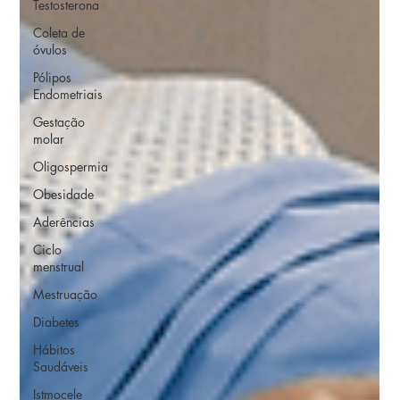
Testosterona
Coleta de
óvulos
Pólipos
Endometriais
Gestação
molar
Oligospermia
Obesidade
Aderências
Ciclo
menstrual
Mestruação
Diabetes
Hábitos
Saudáveis
Istmocele