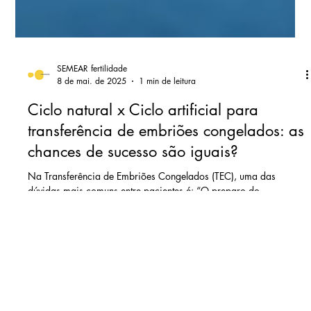
SEMEAR fertilidade
8 de mai. de 2025
1 min de leitura
Ciclo natural x Ciclo artificial para
transferência de embriões congelados: as
chances de sucesso são iguais?
Na Transferência de Embriões Congelados (TEC), uma das
dúvidas mais comuns entre pacientes é: “O preparo do
endométrio no ciclo natural tem a mesma eficácia do ciclo
artificial?” A resposta é sim, a evidência atualmente disponível
não aponta nenhuma grande diferença na chance de sucesso do
tratamento, mas pode ser que haja algumas diferenças.