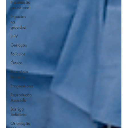
Hipotensão
gestacional
Impactos
na
gravidez
HPV
Gestação
Folículos
Óvulos
Hormônio
feminino
Progesterona
Reprodução
Assistida
Barriga
Solidária
Orientação