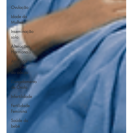
Ovulação
Idade da
Mulher
Inseminação
solo
Alterações
Hormonais
Ativação
Artificial
do oócito
Congelamento
de Óvulo
Infertilidade
Fertilidade
Feminina
Saúde do
bebê