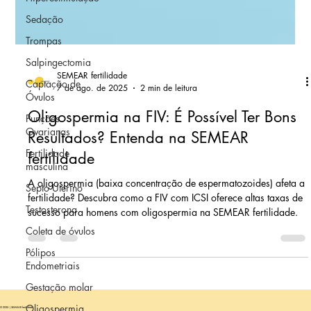
Sedação
Trompas
Salpingectomia
Captação de
Óvulos
Punções
SEMEAR fertilidade
Ovarianas
7 de ago. de 2025
2 min de leitura
Fertilidade
Oligospermia na FIV: É Possível Ter Bons
masculina
Resultados? Entenda na SEMEAR
Septo Uterino
fertilidade
Testosterona
Coleta de óvulos
A oligospermia (baixa concentração de espermatozoides) afeta a
fertilidade? Descubra como a FIV com ICSI oferece altas taxas de
Pólipos
sucesso para homens com oligospermia na SEMEAR fertilidade.
Endometriais
Gestação molar
Oligospermia