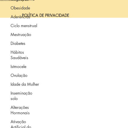
Obesidade
Aderências
© 2025 | SEMEAR fertilidade
Diretora Técnica Médica: Carolina Nastri, CRM/SP 104.808
Ciclo menstrual
Mestruação
POLÍTICA DE PRIVACIDADE
Diabetes
Hábitos
Saudáveis
Istmocele
Ovulação
Idade da Mulher
Inseminação
solo
Alterações
Hormonais
Ativação
Artificial do