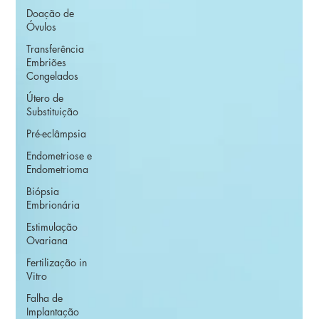
Doação de
Óvulos
Transferência
Embriões
Congelados
Útero de
Substituição
Pré-eclâmpsia
Endometriose e
Endometrioma
Biópsia
Embrionária
Estimulação
Ovariana
Fertilização in
Vitro
Falha de
Implantação