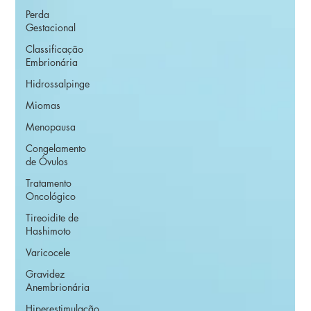
Perda
Gestacional
Classificação
Embrionária
Hidrossalpinge
Miomas
Menopausa
Congelamento
de Óvulos
Tratamento
Oncológico
Tireoidite de
Hashimoto
Varicocele
Gravidez
Anembrionária
Hiperestimulação