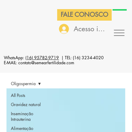
FALE CONOSCO
Acesso interno
WhatsApp:
(16) 95782-9719
| TEL: (16) 3234-4020
E-MAIL: contato@semearfertilidade.com
Oligospermia
All Posts
Gravidez natural
Inseminação
Intrauterina
Alimentação