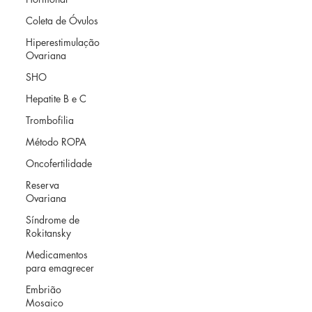
Coleta de Óvulos
Hiperestimulação
Ovariana
SHO
Hepatite B e C
Trombofilia
Método ROPA
Oncofertilidade
Reserva
Ovariana
Síndrome de
Rokitansky
Medicamentos
para emagrecer
Embrião
Mosaico