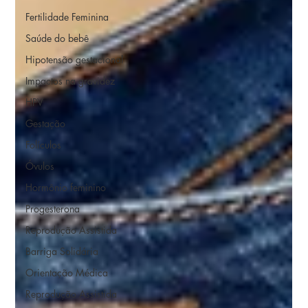
Fertilidade Feminina
Saúde do bebê
Hipotensão gestacional
Impactos na gravidez
HPV
Gestação
Folículos
Óvulos
Hormônio feminino
Progesterona
Reprodução Assistida
Barriga Solidária
Orientação Médica
Reprodução Assistida