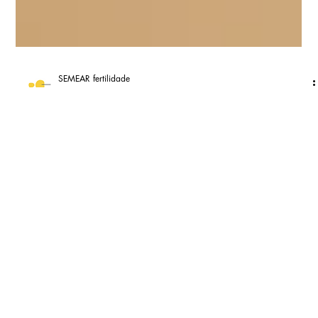
SEMEAR fertilidade
16 de dez. de 2025
2 min de leitura
Medicamentos para Emagrecer (Ozempic
e Mounjaro) e a Fertilidade
O uso de Ozempic e Mounjaro pode impactar a fertilidade.
Entenda a relação entre esses medicamentos e a FIV e por que é
preciso interromper o uso para engravidar.