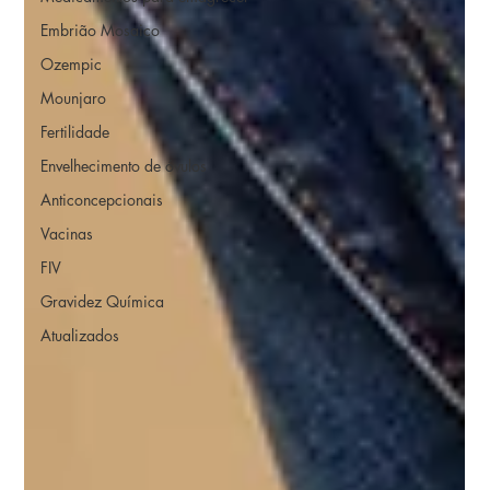
Embrião Mosaico
Ozempic
Mounjaro
Fertilidade
Envelhecimento de óvulos
Anticoncepcionais
Vacinas
FIV
Gravidez Química
Atualizados