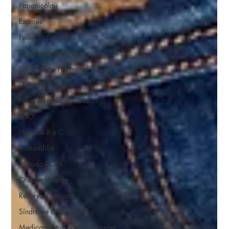
Papanicolau
Exames
Falência Ovariana
Doação de Embriões
Estimulação Hormonal
Coleta de Óvulos
Hiperestimulação Ovariana
SHO
Hepatite B e C
Trombofilia
Método ROPA
Oncofertilidade
Reserva Ovariana
Síndrome de Rokitansky
Medicamentos para emagrecer