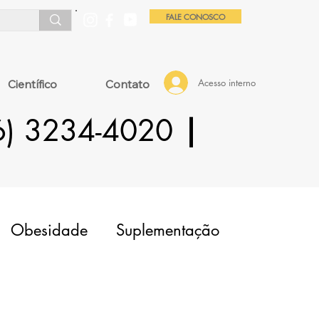
FALE CONOSCO
Acesso interno
Científico
Contato
16) 3234-4020
|
Obesidade
Suplementação
OP
Fator Masculino
Adenomiose