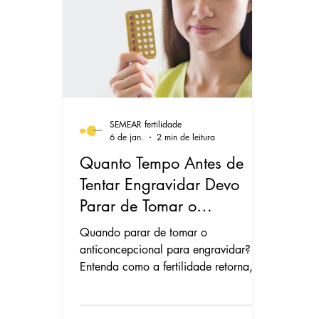
Azoospermia
Congelamento de
Transferência Embriões Congelado
SEMEAR fertilidade
Biópsia Embrionária
Estimulaç
6 de jan.
2 min de leitura
Quanto Tempo Antes de
Tentar Engravidar Devo
Classificação Embrionária
Hidr
Parar de Tomar o
Anticoncepcional?
Quando parar de tomar o
anticoncepcional para engravidar?
Entenda como a fertilidade retorna, a
importância de regularizar o ciclo e a
suplementação de ácido fólico na
SEMEAR fertilidade.