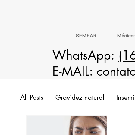
SEMEAR
Médico
WhatsApp:
(1
E-MAIL:
contat
All Posts
Gravidez natural
Insemi
Doação
Análise Genética
Hi