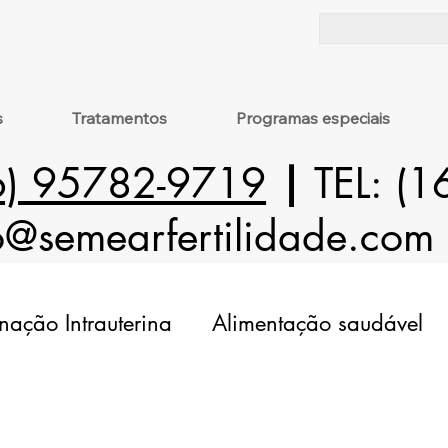
s
Tratamentos
Programas especiais
6) 95782-9719
|
TEL: (
o@semearfertilidade.com
nação Intrauterina
Alimentação saudável
drossalpinge
Intervenções Cirúrgicas
S