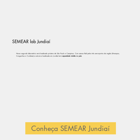
SEMEAR lab Jundiaí
Nosso segundo laboratório será localizado próximo de São Paulo e Campinas. Com acesso fácil pelos três aerorportos da região (Viracopos,
Congonhas e Cumbica) a estrutura localizada em Jundiaí terá
capacidade inédita no país.
Conheça SEMEAR Jundiaí