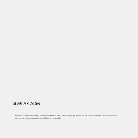
SEMEAR ADM
Em nossa unidade administrativa, localizada em Ribeirão Preto, somos uma equipe de mais de 160 pessoas dedicadas a cuidar de você com
carinho, oferecendo um atendimento acolhedor e humanizado.