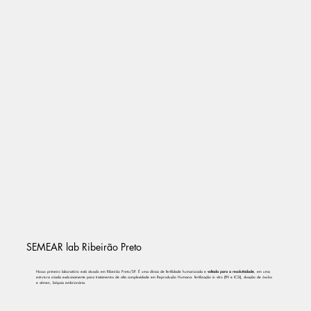
SEMEAR lab Ribeirão Preto
Nosso primeiro laboratório está situado em Ribeirão Preto/SP. É uma clínica de fertilidade humanizada e
voltada para a resolutividade
, em uma
estrutura criada exclusivamente para tratamentos de alta complexidade em Reprodução Humana: fertilização in vitro (FIV e ICSI), doação de óvulos
e sêmen, biópsia embrionária.