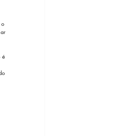
 o 
har 
 é 
do 