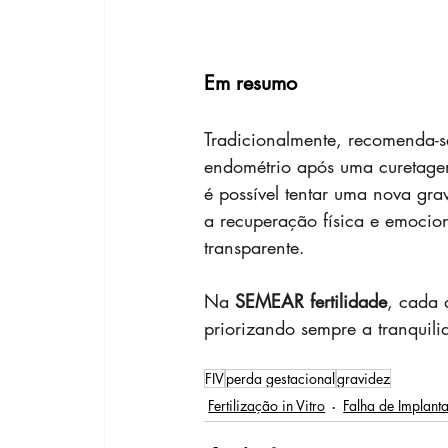
Em resumo
Tradicionalmente, recomenda-s
endométrio após uma curetagem
é possível tentar uma nova gra
a recuperação física e emocion
transparente.
Na 
SEMEAR fertilidade
, cada 
priorizando sempre a tranquili
FIV
perda gestacional
gravidez
Fertilização in Vitro
Falha de Implant