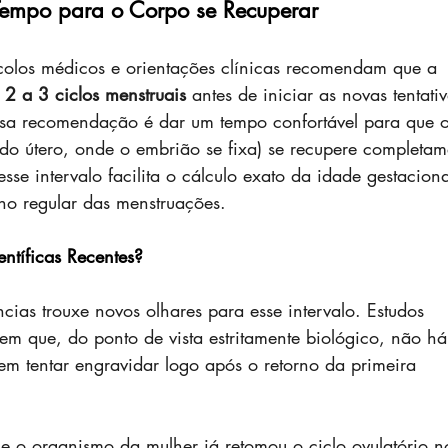
 Tempo para o Corpo se Recuperar
ocolos médicos e orientações clínicas recomendam que a 
 
2 a 3 ciclos menstruais
 antes de iniciar as novas tentativ
ssa recomendação é dar um tempo confortável para que o
do útero, onde o embrião se fixa) se recupere completam
se intervalo facilita o cálculo exato da idade gestaciona
rno regular das menstruações.
ntíficas Recentes?
as trouxe novos olhares para esse intervalo. Estudos 
em que, do ponto de vista estritamente biológico, não há
em tentar engravidar logo após o retorno da primeira 
e o organismo da mulher já retomou o ciclo ovulatório n