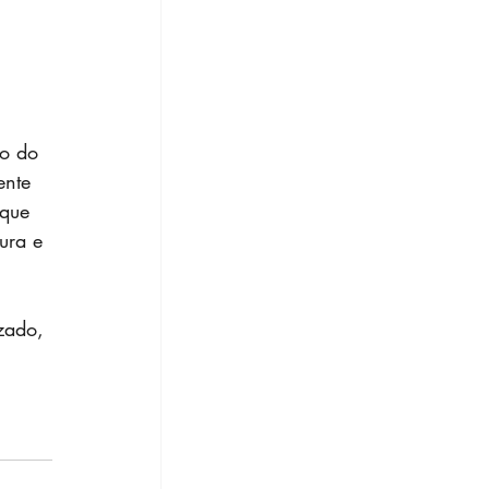
ão do 
ente 
 que 
ura e 
zado, 