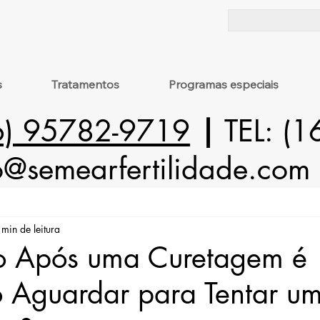
s
Tratamentos
Programas especiais
6) 95782-9719
|
TEL: (
o@semearfertilidade.com
 min de leitura
o Após uma Curetagem é
Aguardar para Tentar u