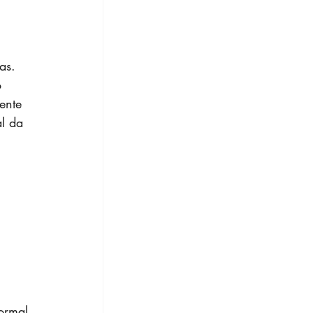
as.
 
ente 
l da 
 
ormal 