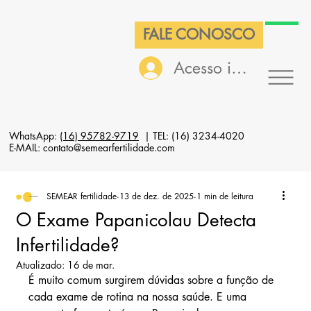
FALE CONOSCO
Acesso interno
WhatsApp:
(16) 95782-9719
| TEL: (16) 3234-4020
E-MAIL: contato@semearfertilidade.com
SEMEAR fertilidade
13 de dez. de 2025
1 min de leitura
O Exame Papanicolau Detecta
Infertilidade?
Atualizado:
16 de mar.
É muito comum surgirem dúvidas sobre a função de 
cada exame de rotina na nossa saúde. E uma 