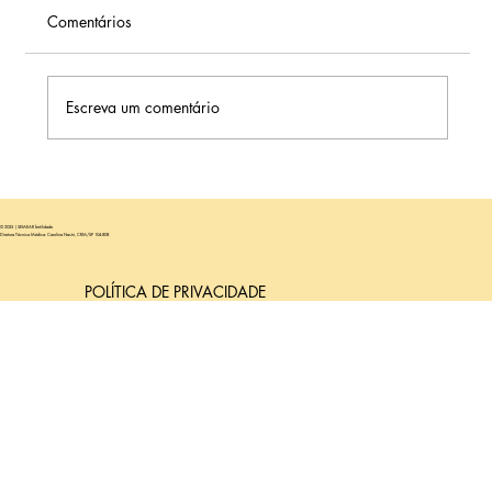
Comentários
Escreva um comentário
Exames genéticos feitos nos pais podem
evitar doenças nos bebês?
© 2025 | SEMEAR fertilidade
Diretora Técnica Médica: Carolina Nastri, CRM/SP 104.808
POLÍTICA DE PRIVACIDADE