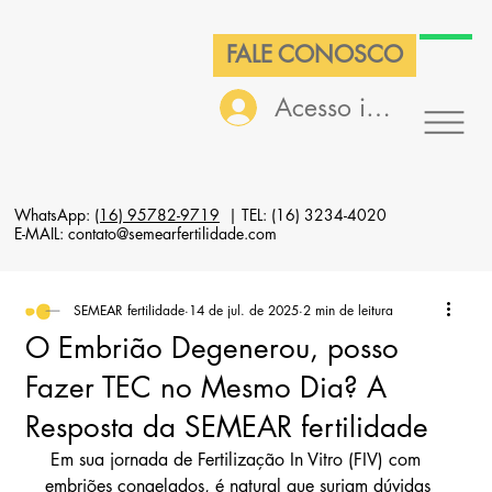
FALE CONOSCO
Acesso interno
WhatsApp:
(16) 95782-9719
| TEL: (16) 3234-4020
E-MAIL: contato@semearfertilidade.com
SEMEAR fertilidade
14 de jul. de 2025
2 min de leitura
O Embrião Degenerou, posso
Fazer TEC no Mesmo Dia? A
Resposta da SEMEAR fertilidade
 Em sua jornada de Fertilização In Vitro (FIV) com 
embriões congelados, é natural que surjam dúvidas 