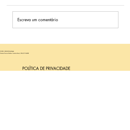
Escreva um comentário
Embrião Congelado Pode Ser Utilizado
para Biópsia?
© 2025 | SEMEAR fertilidade
Diretora Técnica Médica: Carolina Nastri, CRM/SP 104.808
POLÍTICA DE PRIVACIDADE