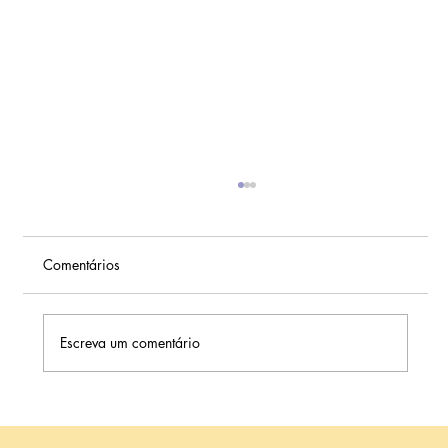
Comentários
Escreva um comentário
Homens Trans com Documentos Retificados
Podem Realizar o Congelamento de Óvulos