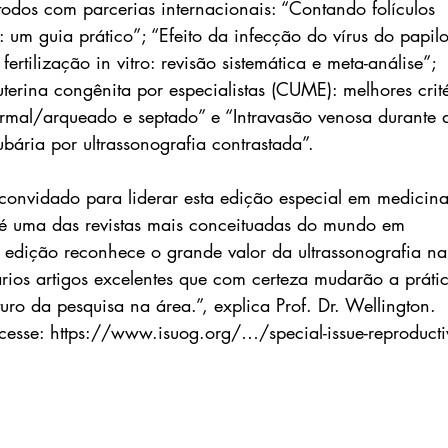
 todos com parcerias internacionais: “Contando folículos 
: um guia prático”; “Efeito da infecção do vírus do papil
ertilização in vitro: revisão sistemática e meta-análise”; 
erina congênita por especialistas (CUME): melhores crité
normal/arqueado e septado” e “Intravasão venosa durante 
bária por ultrassonografia contrastada”.
convidado para liderar esta edição especial em medicina
 uma das revistas mais conceituadas do mundo em 
ta edição reconhece o grande valor da ultrassonografia na
rios artigos excelentes que com certeza mudarão a práti
turo da pesquisa na área.”, explica Prof. Dr. Wellington.
 acesse: https://www.isuog.org/…/special-issue-reproducti