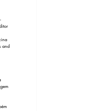
-
itor 
cina 
s and 
a 
agem 
mbém 