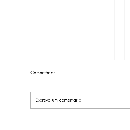
Comentários
Escreva um comentário
Após um Parto Cesárea,
Quanto Tempo É