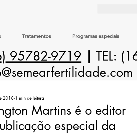
s
Tratamentos
Programas especiais
6) 95782-9719
|
TEL: (
o@semearfertilidade.com
de 2018
1 min de leitura
ington Martins é o editor
publicação especial da