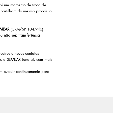
 Foi um momento de troca de
mpartilham do mesmo propósito:
SEMEAR
(CRM/SP 104.946)
 não sei: transferência
eiros e novos contatos
o,
a SEMEAR Jundiaí,
com mais
 evoluir continuamente para