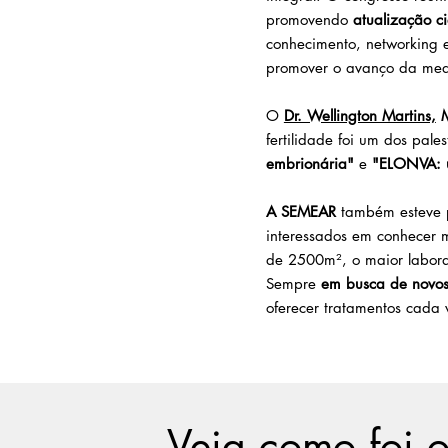
promovendo
atualização ci
conhecimento, networking e
promover o avanço da medi
O
Dr. Wellington Martins,
M
fertilidade foi um dos pal
embrionária"
e
"ELONVA: u
A SEMEAR
também esteve pr
interessados em conhecer m
de 2500m², o maior labora
Sempre
em busca de novos 
oferecer tratamentos cada 
Veja como foi 