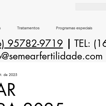
s
Tratamentos
Programas especiais
6) 95782-9719
|
TEL: (
o@semearfertilidade.com
ut. de 2025
AR