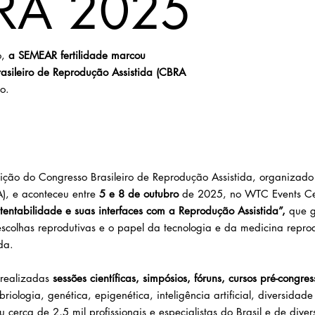
RA 2025
o,
a SEMEAR fertilidade marcou
asileiro de Reprodução Assistida (CBRA
o.
ção do Congresso Brasileiro de Reprodução Assistida, organizado 
A), e aconteceu entre
5 e 8 de outubro
de 2025, no WTC Events Ce
tentabilidade e suas interfaces com a Reprodução Assistida”,
que g
escolhas reprodutivas e o papel da tecnologia e da medicina repr
da.
 realizadas
sessões científicas, simpósios, fóruns, cursos pré-congre
ologia, genética, epigenética, inteligência artificial, diversidade
u cerca de 2,5 mil profissionais e especialistas do Brasil e de dive