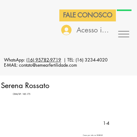
FALE CONOSCO
Acesso interno
WhatsApp:
(16) 95782-9719
| TEL: (16) 3234-4020
E-MAIL: contato@semearfertilidade.com
Serena Rossato
CRM/SP: 185.175
1-4
Casos por mês na SEMEAR