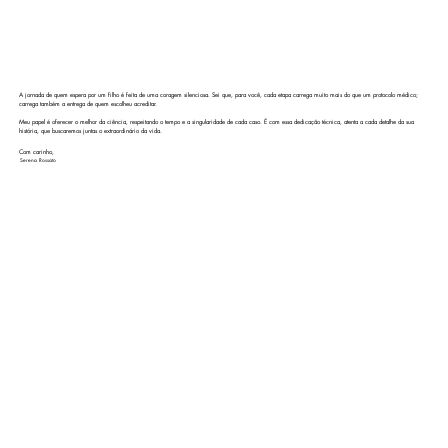
A jornada de quem espera por um filho é feita de uma coragem silenciosa. Sei que, para você, cada etapa carrega muito mais do que um protocolo médico;
carrega também a entrega de quem escolheu acreditar.
​Meu papel é oferecer o melhor da ciência, respeitando o tempo e a singularidade de cada caso. É com essa dedicação técnica, atenta a cada detalhe da sua
história, que buscaremos juntas o extraordinário da vida.
Com carinho,
Serena Rossato