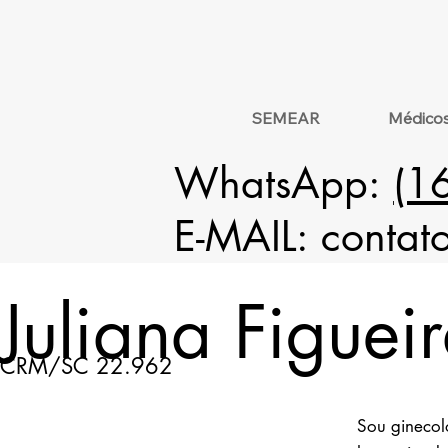
SEMEAR
Médico
WhatsApp:
(1
E-MAIL:
contat
Juliana Figuei
CRM/SC 22.962
Sou ginecol