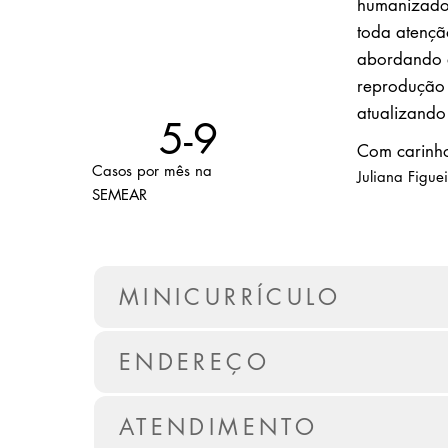
humanizado,
toda atençã
abordando a
reprodução a
atualizando
5-9
Com carinh
Casos por mês na
Juliana Figue
SEMEAR
MINICURRÍCULO
ENDEREÇO
ATENDIMENTO