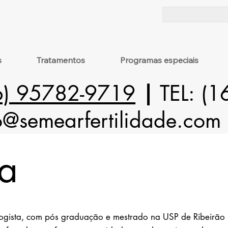
s
Tratamentos
Programas especiais
6) 95782-9719
|
TEL: (
o@semearfertilidade.com
ra
ogista, com pós graduação e mestrado na USP de Ribeirão 