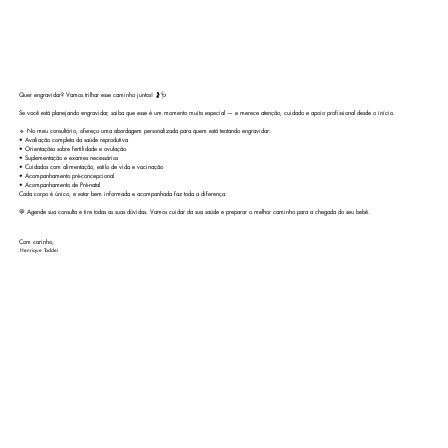
Quer engravidar? Vamos trilhar esse caminho juntos! 🤰🩺
Se você está planejando engravidar, saiba que esse é um momento muito especial — e merece atenção, cuidado e apoio profissional desde o início.
🔹 No meu consultório, ofereço uma abordagem personalizada para quem está tentando engravidar:
• Avaliação completa da saúde reprodutiva
• Orientações sobre fertilidade e ovulação
• Suplementação e exames necessários
• Cuidados com alimentação, estilo de vida e vacinação
• Acompanhamento pré-concepcional
• Acompanhamento de Pré-natal
Cada corpo é único, e estar bem informada e acompanhada faz toda a diferença.
💬 Agende sua consulta e tire todas as suas dúvidas. Vamos cuidar da sua saúde e preparar o melhor caminho para a chegada do seu bebê.
Com carinho,
Henrique Taddei