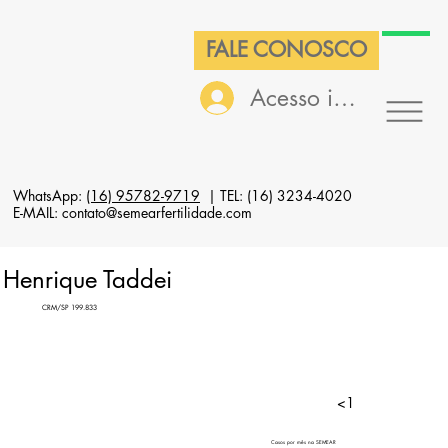
FALE CONOSCO
Acesso interno
WhatsApp:
(16) 95782-9719
| TEL: (16) 3234-4020
E-MAIL: contato@semearfertilidade.com
Henrique Taddei
CRM/SP 199.833
<1
Casos por mês na SEMEAR