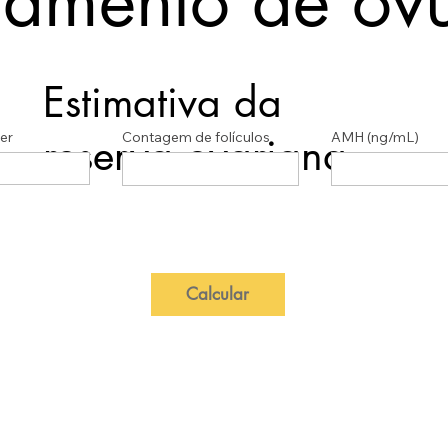
amento de óvu
Estimativa da
er
Contagem de folículos
AMH (ng/mL)
reserva ovariana
Calcular