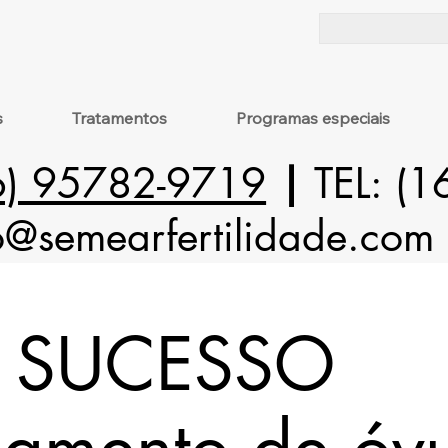
s
Tratamentos
Programas especiais
6) 95782-9719
|
TEL: (
o@semearfertilidade.com
 SUCESSO