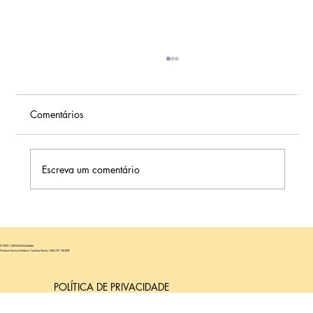
Comentários
Escreva um comentário
Quem Treina Pesado (CrossFit e
Musculação) Precisa Parar Toda Atividade
© 2025 | SEMEAR fertilidade
Física Durante a FIV?
Diretora Técnica Médica: Carolina Nastri, CRM/SP 104.808
POLÍTICA DE PRIVACIDADE